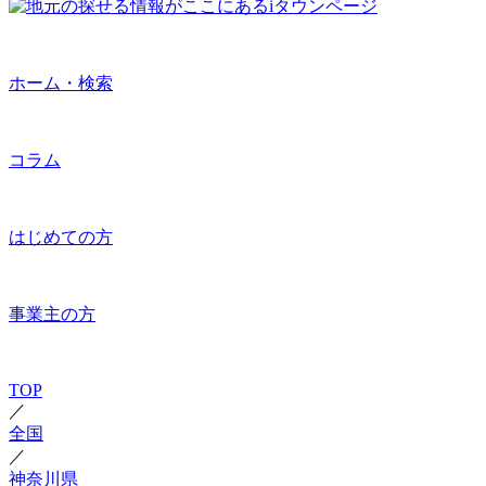
ホーム・検索
コラム
はじめての方
事業主の方
TOP
／
全国
／
神奈川県