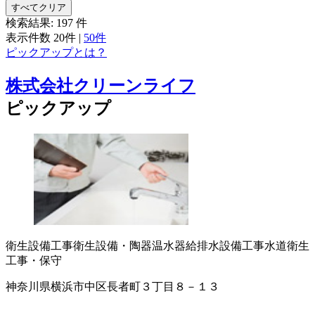
すべてクリア
検索結果:
197
件
表示件数
20件
|
50件
ピックアップとは？
株式会社クリーンライフ
ピックアップ
衛生設備工事
衛生設備・陶器
温水器
給排水設備工事
水道衛生
工事・保守
神奈川県横浜市中区長者町３丁目８－１３