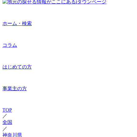
ホーム・検索
コラム
はじめての方
事業主の方
TOP
／
全国
／
神奈川県