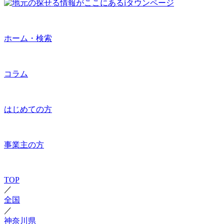
ホーム・検索
コラム
はじめての方
事業主の方
TOP
／
全国
／
神奈川県