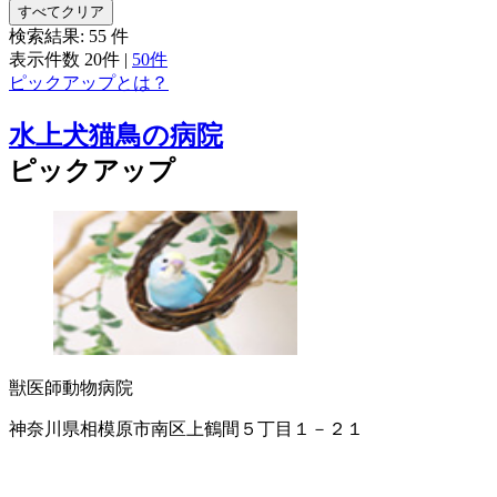
すべてクリア
検索結果:
55
件
表示件数
20件
|
50件
ピックアップとは？
水上犬猫鳥の病院
ピックアップ
獣医師
動物病院
神奈川県相模原市南区上鶴間５丁目１－２１