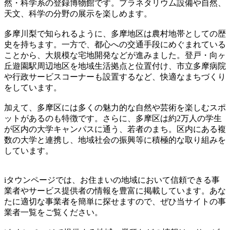
然・科学系の登録博物館です。プラネタリウム設備や自然、
天文、科学の分野の展示を楽しめます。
多摩川梨で知られるように、多摩地区は農村地帯としての歴
史を持ちます。一方で、都心への交通手段にめぐまれている
ことから、大規模な宅地開発などが進みました。登戸・向ヶ
丘遊園駅周辺地区を地域生活拠点と位置付け、市立多摩病院
や行政サービスコーナーも設置するなど、快適なまちづくり
をしています。
加えて、多摩区には多くの魅力的な自然や芸術を楽しむスポ
ットがあるのも特徴です。さらに、多摩区は約2万人の学生
が区内の大学キャンパスに通う、若者のまち。区内にある複
数の大学と連携し、地域社会の振興等に積極的な取り組みを
しています。
iタウンページでは、お住まいの地域において信頼できる事
業者やサービス提供者の情報を豊富に掲載しています。あな
たに適切な事業者を簡単に探せますので、ぜひ当サイトの事
業者一覧をご覧ください。