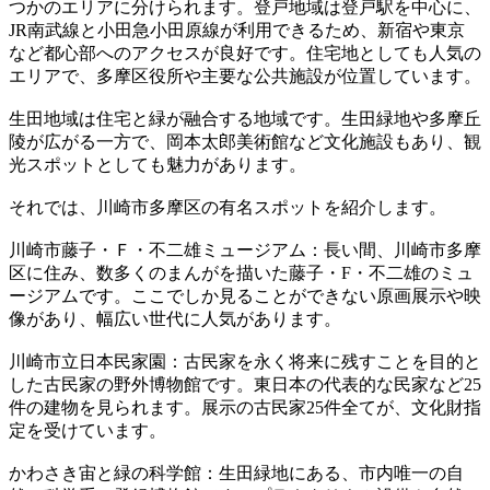
つかのエリアに分けられます。登戸地域は登戸駅を中心に、
JR南武線と小田急小田原線が利用できるため、新宿や東京
など都心部へのアクセスが良好です。住宅地としても人気の
エリアで、多摩区役所や主要な公共施設が位置しています。
生田地域は住宅と緑が融合する地域です。生田緑地や多摩丘
陵が広がる一方で、岡本太郎美術館など文化施設もあり、観
光スポットとしても魅力があります。
それでは、川崎市多摩区の有名スポットを紹介します。
川崎市藤子・Ｆ・不二雄ミュージアム：長い間、川崎市多摩
区に住み、数多くのまんがを描いた藤子・F・不二雄のミュ
ージアムです。ここでしか見ることができない原画展示や映
像があり、幅広い世代に人気があります。
川崎市立日本民家園：古民家を永く将来に残すことを目的と
した古民家の野外博物館です。東日本の代表的な民家など25
件の建物を見られます。展示の古民家25件全てが、文化財指
定を受けています。
かわさき宙と緑の科学館：生田緑地にある、市内唯一の自