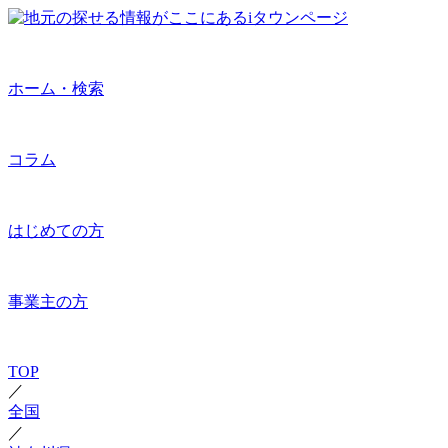
ホーム・検索
コラム
はじめての方
事業主の方
TOP
／
全国
／