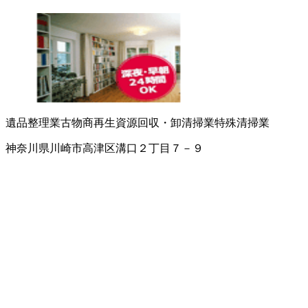
遺品整理業
古物商
再生資源回収・卸
清掃業
特殊清掃業
神奈川県川崎市高津区溝口２丁目７－９