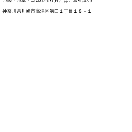
印鑑・印章・ゴム印
喫煙具
たばこ
表札販売
神奈川県川崎市高津区溝口１丁目１８－１