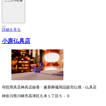
ここから応援
詳細を見る
小原仏具店
寺院用具店
神具店
線香・薫香
葬儀用品販売
仏壇・仏具店
神奈川県川崎市高津区久本１丁目５－９