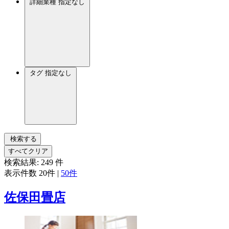
詳細業種
指定なし
タグ
指定なし
検索する
すべてクリア
検索結果:
249
件
表示件数
20件
|
50件
佐保田畳店