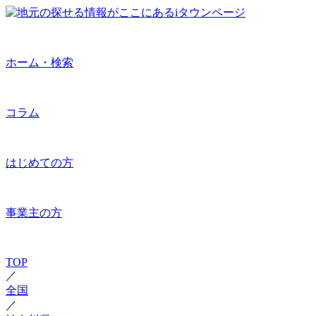
ホーム・検索
コラム
はじめての方
事業主の方
TOP
／
全国
／