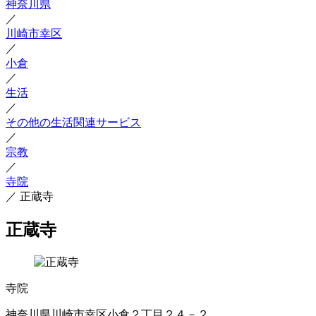
神奈川県
／
川崎市幸区
／
小倉
／
生活
／
その他の生活関連サービス
／
宗教
／
寺院
／
正蔵寺
正蔵寺
寺院
神奈川県川崎市幸区小倉２丁目２４－２