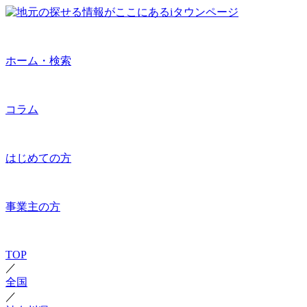
ホーム・検索
コラム
はじめての方
事業主の方
TOP
／
全国
／