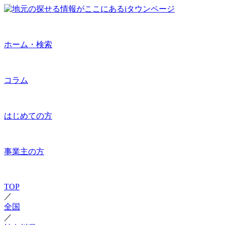
ホーム・検索
コラム
はじめての方
事業主の方
TOP
／
全国
／