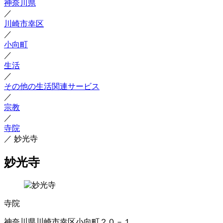
神奈川県
／
川崎市幸区
／
小向町
／
生活
／
その他の生活関連サービス
／
宗教
／
寺院
／
妙光寺
妙光寺
寺院
神奈川県川崎市幸区小向町２０－１