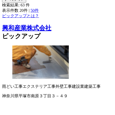
検索結果:
63
件
表示件数
20件
|
50件
ピックアップとは？
興和産業株式会社
ピックアップ
雨どい工事
エクステリア工事
外壁工事
建設業
建築工事
神奈川県平塚市南原３丁目３－４９