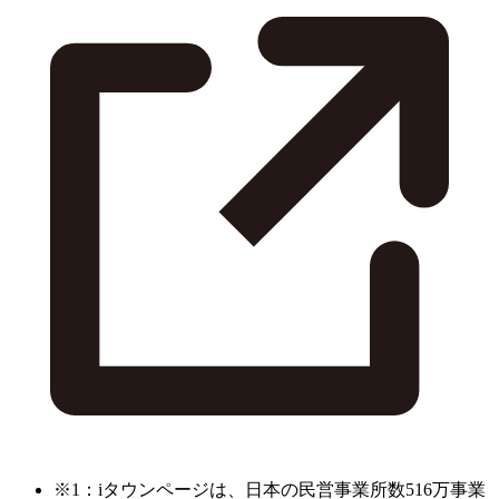
※1：iタウンページは、日本の民営事業所数516万事業