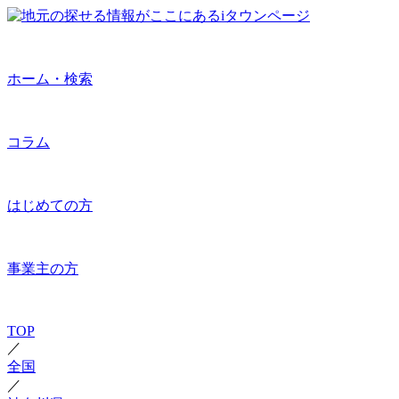
ホーム・検索
コラム
はじめての方
事業主の方
TOP
／
全国
／