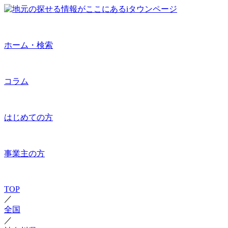
ホーム・検索
コラム
はじめての方
事業主の方
TOP
／
全国
／