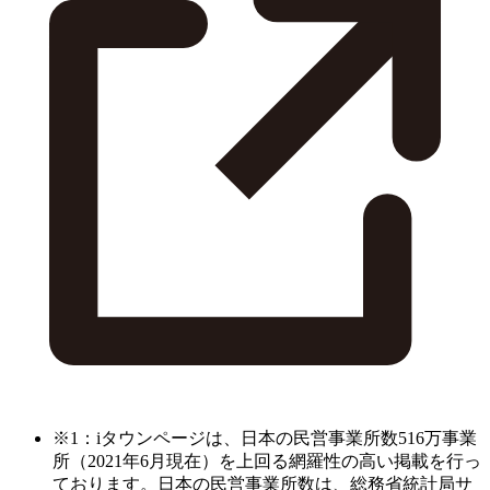
※1：iタウンページは、日本の民営事業所数516万事業
所（2021年6月現在）を上回る網羅性の高い掲載を行っ
ております。日本の民営事業所数は、総務省統計局サ