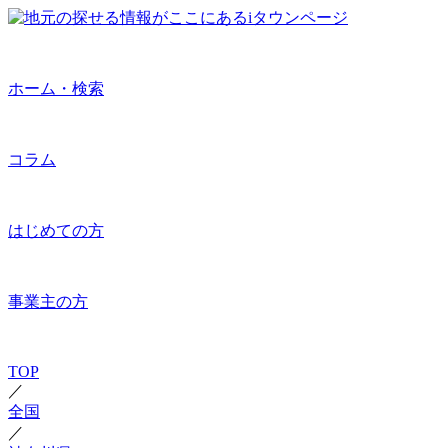
ホーム・検索
コラム
はじめての方
事業主の方
TOP
／
全国
／