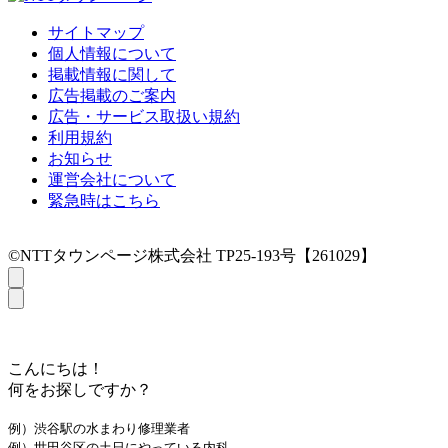
サイトマップ
個人情報について
掲載情報に関して
広告掲載のご案内
広告・サービス取扱い規約
利用規約
お知らせ
運営会社について
緊急時はこちら
©NTTタウンページ株式会社 TP25-193号【261029】
こんにちは！
何をお探しですか？
例）渋谷駅の水まわり修理業者
例）世田谷区の土日にやっている内科