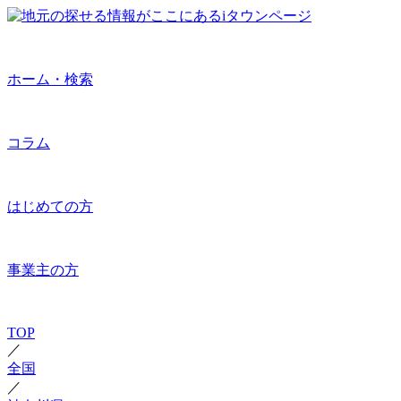
ホーム・検索
コラム
はじめての方
事業主の方
TOP
／
全国
／