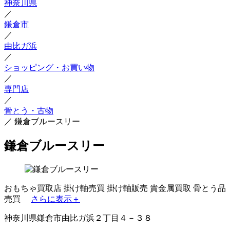
神奈川県
／
鎌倉市
／
由比ガ浜
／
ショッピング・お買い物
／
専門店
／
骨とう・古物
／
鎌倉ブルースリー
鎌倉ブルースリー
おもちゃ買取店
掛け軸売買
掛け軸販売
貴金属買取
骨とう品
売買
さらに表示＋
神奈川県鎌倉市由比ガ浜２丁目４－３８