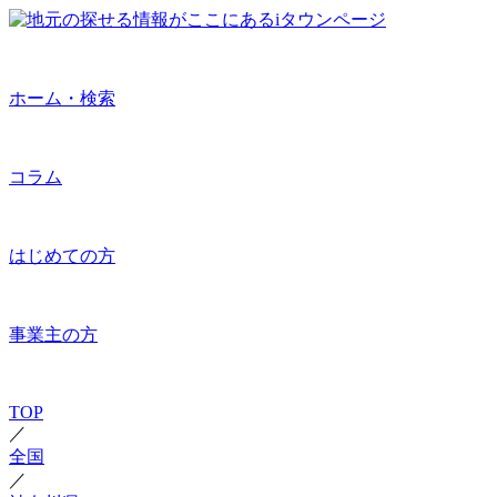
ホーム・検索
コラム
はじめての方
事業主の方
TOP
／
全国
／