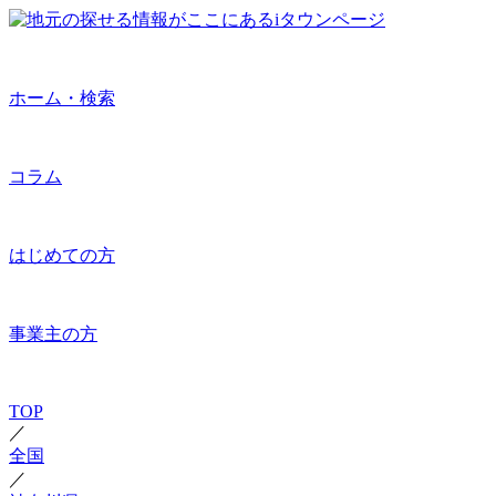
ホーム・検索
コラム
はじめての方
事業主の方
TOP
／
全国
／