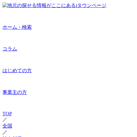
ホーム・検索
コラム
はじめての方
事業主の方
TOP
／
全国
／