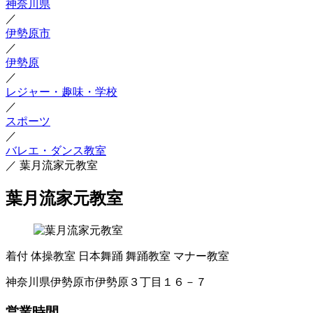
神奈川県
／
伊勢原市
／
伊勢原
／
レジャー・趣味・学校
／
スポーツ
／
バレエ・ダンス教室
／
葉月流家元教室
葉月流家元教室
着付
体操教室
日本舞踊
舞踊教室
マナー教室
神奈川県伊勢原市伊勢原３丁目１６－７
営業時間