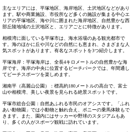
主なエリアには、平塚地区、海岸地区、土沢地区などがあり
ます。駅や商業施設、市役所など多くの施設が集まる中心エ
リアの平塚地区、海や川に囲まれた海岸地区、自然豊かな西
部丘陵地域の土沢地区と、エリアごとに特徴があります。
相模湾に面している平塚市は、海水浴場のある観光都市で
す。海のほかに丘や川などの自然にも恵まれ、さまざまな人
気スポットがあります。有名なスポットを3つ紹介します。
平塚海岸：平塚海岸は、全長4キロメートルの自然豊かな海
岸です。海岸の中央に位置するビーチパークでは、年間通し
てビーチスポーツを楽しめます。
湘南平（高麗山公園）：標高約180メートルの高台で、富士
山や相模湾、美しい夜景を見られる絶景スポットです。
平塚市総合公園：自然あふれる市民のオアシスです。「ふれ
あい動物園」では小動物と触れ合え、ポニーの乗馬体験もで
きます。また、園内にはサッカーや野球のスタジアムもあ
り、多くの人がスポーツ観戦に訪れています。