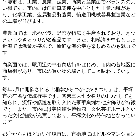
平塚市は、工業、農業、漁業、商業と産業面でバランスのよ
い街です。市内には自動車関連を中心とした工業地域があ
り、化学工業、金属製品製造業、輸送用機械器具製造業など
の工場が並びます。
農業面では、米やバラ、野菜が幅広く生産されており、さつ
まいもやきゅうりが名産品です。また、相模湾を中心とした
近海では漁業が盛んで、新鮮な海の幸を楽しめるのも魅力で
す。
商業面では、駅周辺の中心商店街をはじめ、市内の各地区に
商店街があり、市民の買い物の場として日々賑わっていま
す。
毎年7月に開催される「湘南ひらつか七夕まつり」は、平塚
市の有名な伝統行事です。関東三大七夕祭りの1つとしても
知られ、流行や話題を取り入れた豪華絢爛な七夕飾りが特徴
です。また、市内には美術館や博物館、文化芸術ホールとい
った文化施設が充実しており、平塚文化の発信地となってい
ます。
都心からもほど近い平塚市は、市街地にはビルやマンション