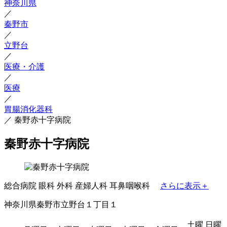
神奈川県
／
秦野市
／
立野台
／
医療・介護
／
医療
／
胃腸消化器科
／
秦野赤十字病院
秦野赤十字病院
総合病院
眼科
外科
産婦人科
耳鼻咽喉科
さらに表示＋
神奈川県秦野市立野台１丁目１
土曜
日曜