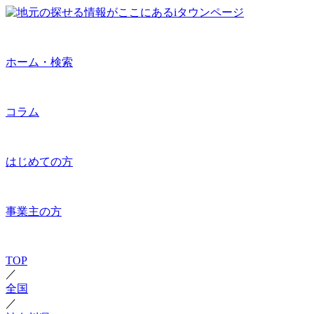
ホーム・検索
コラム
はじめての方
事業主の方
TOP
／
全国
／