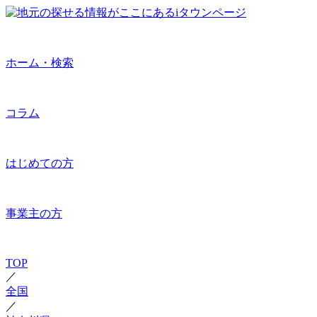
ホーム・検索
コラム
はじめての方
事業主の方
TOP
／
全国
／