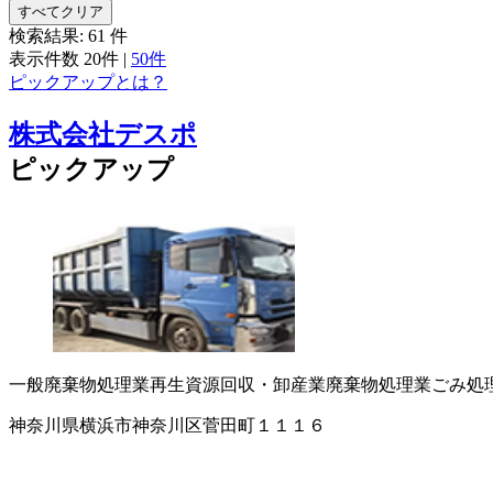
すべてクリア
検索結果:
61
件
表示件数
20件
|
50件
ピックアップとは？
株式会社デスポ
ピックアップ
一般廃棄物処理業
再生資源回収・卸
産業廃棄物処理業
ごみ処
神奈川県横浜市神奈川区菅田町１１１６