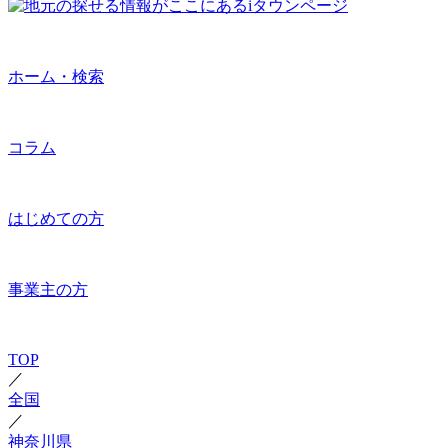
ホーム・検索
コラム
はじめての方
事業主の方
TOP
／
全国
／
神奈川県