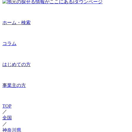
ホーム・検索
コラム
はじめての方
事業主の方
TOP
／
全国
／
神奈川県