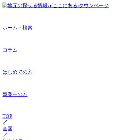
ホーム・検索
コラム
はじめての方
事業主の方
TOP
／
全国
／