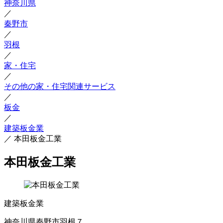
神奈川県
／
秦野市
／
羽根
／
家・住宅
／
その他の家・住宅関連サービス
／
板金
／
建築板金業
／
本田板金工業
本田板金工業
建築板金業
神奈川県秦野市羽根７