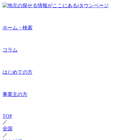
ホーム・検索
コラム
はじめての方
事業主の方
TOP
／
全国
／