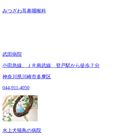
みつざわ耳鼻咽喉科
武田病院
小田急線、ＪＲ南武線 登戸駅から徒歩７分
神奈川県川崎市多摩区
044-911-4050
水上犬猫鳥の病院