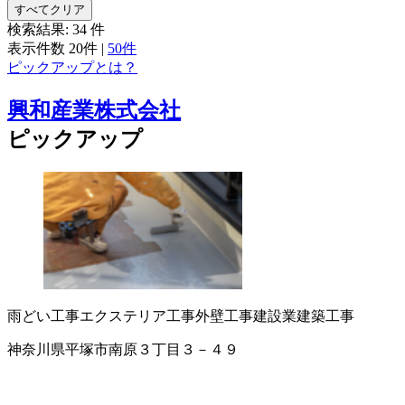
すべてクリア
検索結果:
34
件
表示件数
20件
|
50件
ピックアップとは？
興和産業株式会社
ピックアップ
雨どい工事
エクステリア工事
外壁工事
建設業
建築工事
神奈川県平塚市南原３丁目３－４９