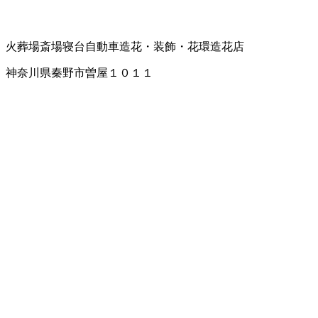
火葬場
斎場
寝台自動車
造花・装飾・花環
造花店
神奈川県秦野市曽屋１０１１