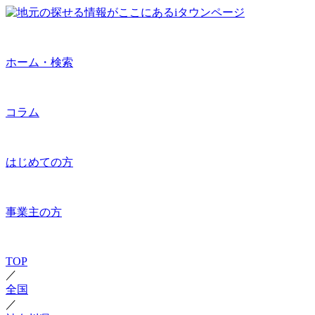
ホーム・検索
コラム
はじめての方
事業主の方
TOP
／
全国
／