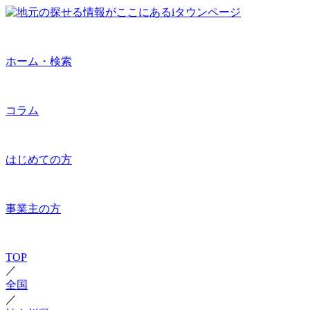
ホーム・検索
コラム
はじめての方
事業主の方
TOP
／
全国
／