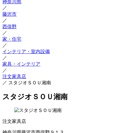
神奈川県
／
藤沢市
／
西俣野
／
家・住宅
／
インテリア・室内設備
／
家具・インテリア
／
注文家具店
／
スタジオＳＯＵ湘南
スタジオＳＯＵ湘南
注文家具店
神奈川県藤沢市西俣野９１３