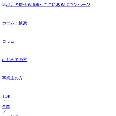
ホーム・検索
コラム
はじめての方
事業主の方
TOP
／
全国
／