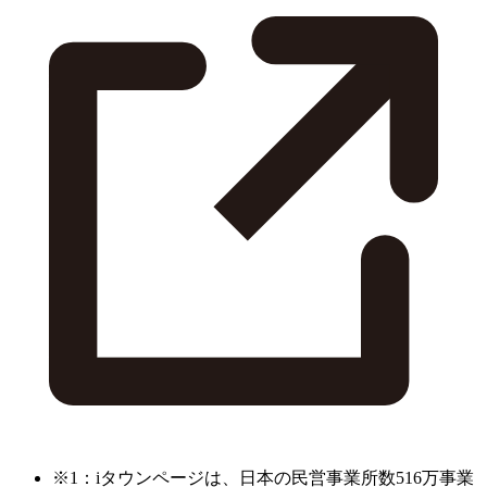
※1：iタウンページは、日本の民営事業所数516万事業