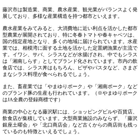
藤沢市は製造業、商業、農水産業、観光業がバランスよく発
展しており、多様な産業構造を持つ都市といえます。
農水産業をみてみると、大消費地に近い利点を活かした都市
型農業が展開されており、特に冬春トマトや春キャベツは、
国の指定産地となり、多くの地域に届けられています。水産
業では、相模湾に面する土地を活かした定置網漁業が主流で
す。イワシ、サバ、シラスなどが水揚げされ、中でもシラス
は「湘南しらす」としてブランド化されています。市内の飲
食店では、シラス丼はもちろん、ピザやパスタなど、さまざ
まなシラス料理が食べられるでしょう。
また、畜産業では「やまゆりポーク」や「湘南ポーク」など
のブランド豚の生産も行われています。（※やまゆりポーク
はJA全農の登録商標です）
商業の中心となる藤沢駅には、ショッピングビルや百貨店、
飲食店が集積しています。大型商業施設のみならず、「藤沢
銀座土曜会」や「北口商店会」など古くからの商店街も残っ
ているのも特徴といえるでしょう。