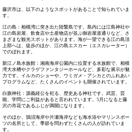
藤沢市は、以下のようなスポットがあることで知られていま
す。
江の島：相模湾に突き出た陸繋島です。島内には江島神社や
江の島岩屋、飲食店や土産物店が並ぶ御岩屋道通りなど、さ
まざまな観光スポットがあります。海が一望できる江の島頂
上部へは、徒歩のほか、江の島エスカー（エスカレーター）
でのぼれます。
新江ノ島水族館：湘南海岸公園内に位置する水族館で、相模
湾大水槽やクラゲファンタジーホールなど、多彩な展示が魅
力です。イルカのショーや、ウミガメ・アシカとのふれあい
プログラムなど、たくさんのイベントも開催されています。
白旗神社：源義経公を祀る、歴史ある神社です。武芸、芸
能、学問にご利益があると言われています。5月になると藤
沢の市花であるふじが満開になります。
そのほか、鵠沼海岸や片瀬海岸なども海水浴やマリンスポー
ツの名所として、季節を問わずたくさんの人が訪れていま
す。