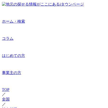
ホーム・検索
コラム
はじめての方
事業主の方
TOP
／
全国
／