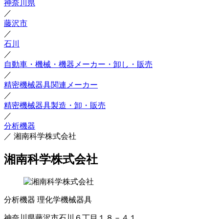
神奈川県
／
藤沢市
／
石川
／
自動車・機械・機器メーカー・卸し・販売
／
精密機械器具関連メーカー
／
精密機械器具製造・卸・販売
／
分析機器
／
湘南科学株式会社
湘南科学株式会社
分析機器
理化学機械器具
神奈川県藤沢市石川６丁目１８－４１