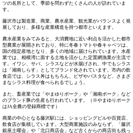
ツの名所として、季節を問わずたくさんの人が訪れていま
す。
藤沢市は製造業、商業、農水産業、観光業がバランスよく発
展しており、多様な産業構造を持つ都市といえます。
農水産業をみてみると、大消費地に近い利点を活かした都市
型農業が展開されており、特に冬春トマトや春キャベツは、
国の指定産地となり、多くの地域に届けられています。水産
業では、相模湾に面する土地を活かした定置網漁業が主流で
す。イワシ、サバ、シラスなどが水揚げされ、中でもシラス
は「湘南しらす」としてブランド化されています。市内の飲
食店では、シラス丼はもちろん、ピザやパスタなど、さまざ
まなシラス料理が食べられるでしょう。
また、畜産業では「やまゆりポーク」や「湘南ポーク」など
のブランド豚の生産も行われています。（※やまゆりポーク
はJA全農の登録商標です）
商業の中心となる藤沢駅には、ショッピングビルや百貨店、
飲食店が集積しています。大型商業施設のみならず、「藤沢
銀座土曜会」や「北口商店会」など古くからの商店街も残っ