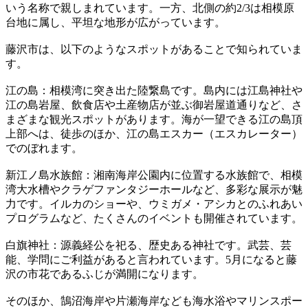
いう名称で親しまれています。一方、北側の約2/3は相模原
台地に属し、平坦な地形が広がっています。
藤沢市は、以下のようなスポットがあることで知られていま
す。
江の島：相模湾に突き出た陸繋島です。島内には江島神社や
江の島岩屋、飲食店や土産物店が並ぶ御岩屋道通りなど、さ
まざまな観光スポットがあります。海が一望できる江の島頂
上部へは、徒歩のほか、江の島エスカー（エスカレーター）
でのぼれます。
新江ノ島水族館：湘南海岸公園内に位置する水族館で、相模
湾大水槽やクラゲファンタジーホールなど、多彩な展示が魅
力です。イルカのショーや、ウミガメ・アシカとのふれあい
プログラムなど、たくさんのイベントも開催されています。
白旗神社：源義経公を祀る、歴史ある神社です。武芸、芸
能、学問にご利益があると言われています。5月になると藤
沢の市花であるふじが満開になります。
そのほか、鵠沼海岸や片瀬海岸なども海水浴やマリンスポー