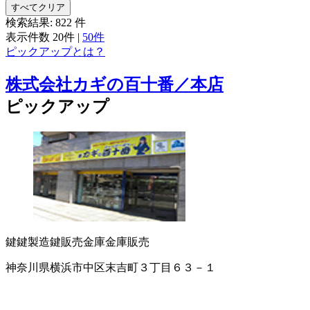
すべてクリア
検索結果:
822
件
表示件数
20件
|
50件
ピックアップとは？
株式会社カギの百十番／本店
ピックアップ
鍵
鍵製造
鍵販売
金庫
金庫販売
神奈川県横浜市中区末吉町３丁目６３－１