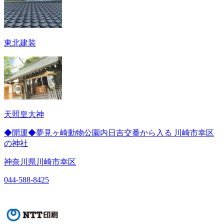
東北建装
天照皇大神
◆開運◆夢見ヶ崎動物公園内日吉交番から入る 川崎市幸区
の神社
神奈川県川崎市幸区
044-588-8425