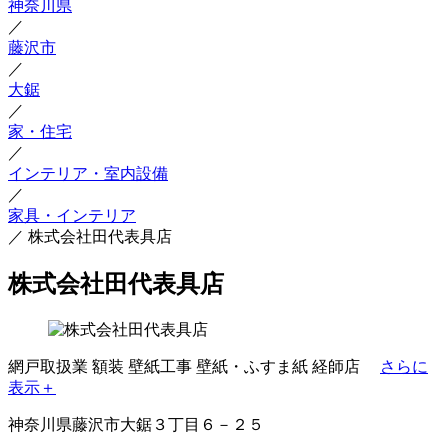
神奈川県
／
藤沢市
／
大鋸
／
家・住宅
／
インテリア・室内設備
／
家具・インテリア
／
株式会社田代表具店
株式会社田代表具店
網戸取扱業
額装
壁紙工事
壁紙・ふすま紙
経師店
さらに
表示＋
神奈川県藤沢市大鋸３丁目６－２５