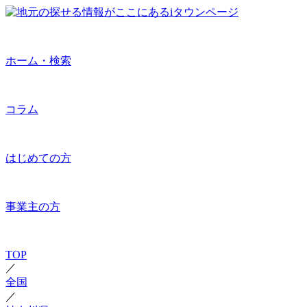
ホーム・検索
コラム
はじめての方
事業主の方
TOP
／
全国
／