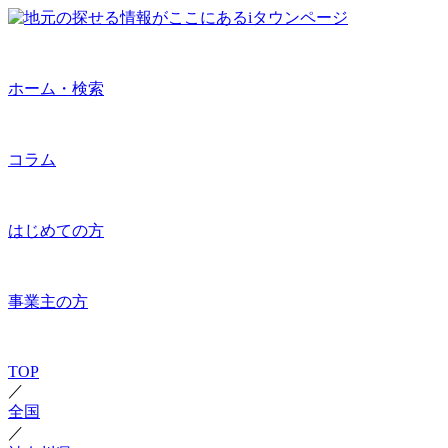
ホーム・検索
コラム
はじめての方
事業主の方
TOP
／
全国
／