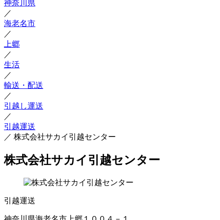
神奈川県
／
海老名市
／
上郷
／
生活
／
輸送・配送
／
引越し運送
／
引越運送
／
株式会社サカイ引越センター
株式会社サカイ引越センター
引越運送
神奈川県海老名市上郷１００４－１