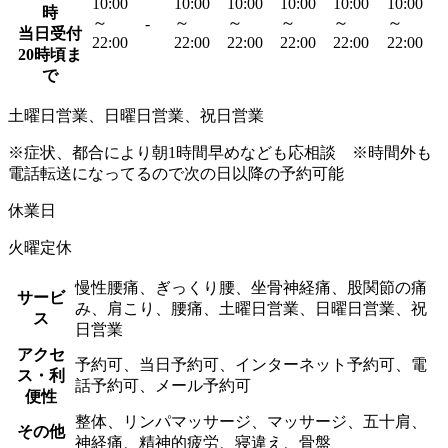
10:00
10:00
10:00
10:00
10:00
10:00
時
～
～
～
～
～
～
-
当日受付
22:00
22:00
22:00
22:00
22:00
22:00
20時頃ま
で
土曜日営業、日曜日営業、祝日営業
※症状、都合により朝1時間早めなども応相談 ※時間外も
電話転送になってるので次の日以降の予約可能
休業日
火曜定休
慢性腰痛、ぎっくり腰、坐骨神経痛、股関節の痛
サービ
み、肩こり、腰痛、土曜日営業、日曜日営業、祝
ス
日営業
アクセ
予約可、当日予約可、インターネット予約可、電
ス・利
話予約可、メール予約可
便性
整体、リンパマッサージ、マッサージ、五十肩、
その他
神経痛、精神的疲労、寝違え、骨盤