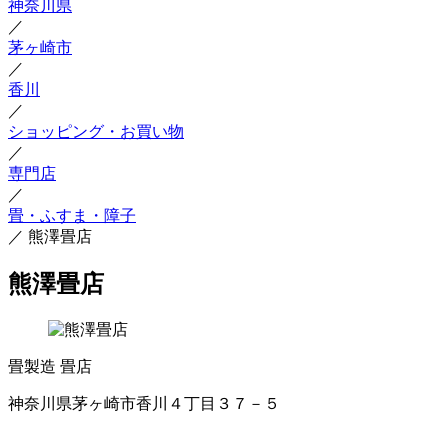
神奈川県
／
茅ヶ崎市
／
香川
／
ショッピング・お買い物
／
専門店
／
畳・ふすま・障子
／
熊澤畳店
熊澤畳店
畳製造
畳店
神奈川県茅ヶ崎市香川４丁目３７－５