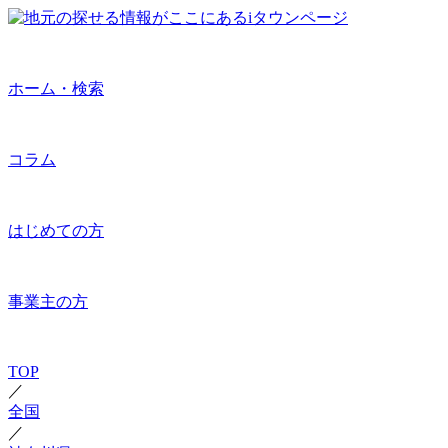
ホーム・検索
コラム
はじめての方
事業主の方
TOP
／
全国
／