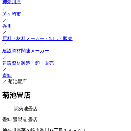
神奈川県
／
茅ヶ崎市
／
香川
／
原料・材料メーカー・卸し・販売
／
建設資材関連メーカー
／
建設資材製造・卸・販売
／
畳卸
／
菊池畳店
菊池畳店
畳卸
畳製造
畳店
神奈川県茅ヶ崎市香川６丁目１４－４７