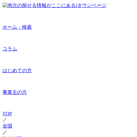
ホーム・検索
コラム
はじめての方
事業主の方
TOP
／
全国
／