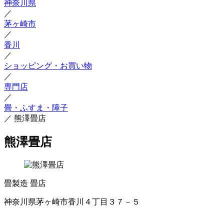
神奈川県
／
茅ヶ崎市
／
香川
／
ショッピング・お買い物
／
専門店
／
畳・ふすま・障子
／
熊澤畳店
熊澤畳店
畳製造
畳店
神奈川県茅ヶ崎市香川４丁目３７－５