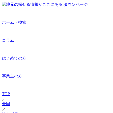
ホーム・検索
コラム
はじめての方
事業主の方
TOP
／
全国
／