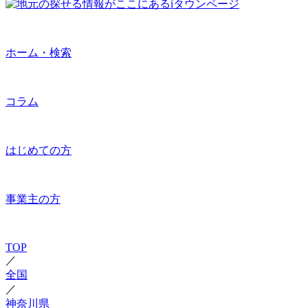
ホーム・検索
コラム
はじめての方
事業主の方
TOP
／
全国
／
神奈川県