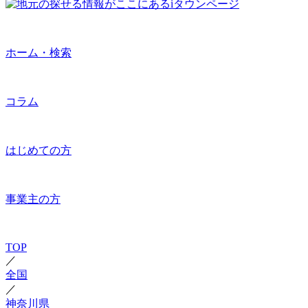
ホーム・検索
コラム
はじめての方
事業主の方
TOP
／
全国
／
神奈川県