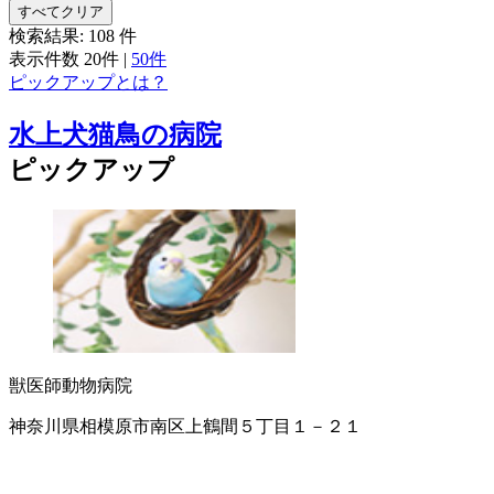
すべてクリア
検索結果:
108
件
表示件数
20件
|
50件
ピックアップとは？
水上犬猫鳥の病院
ピックアップ
獣医師
動物病院
神奈川県相模原市南区上鶴間５丁目１－２１