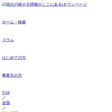
ホーム・検索
コラム
はじめての方
事業主の方
TOP
／
全国
／