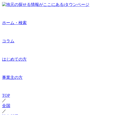
ホーム・検索
コラム
はじめての方
事業主の方
TOP
／
全国
／