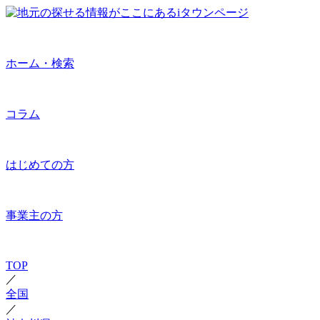
ホーム・検索
コラム
はじめての方
事業主の方
TOP
／
全国
／