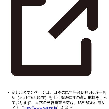
※1：iタウンページは、日本の民営事業所数516万事業
所（2021年6月現在）を上回る網羅性の高い掲載を行っ
ております。日本の民営事業所数は、総務省統計局サ
イト（
https://www.stat.go.jp
）を参照