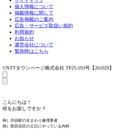
サイトマップ
個人情報について
掲載情報に関して
広告掲載のご案内
広告・サービス取扱い規約
利用規約
お知らせ
運営会社について
緊急時はこちら
©NTTタウンページ株式会社 TP25-193号【261029】
こんにちは！
何をお探しですか？
例）渋谷駅の水まわり修理業者
例）世田谷区の土日にやっている内科