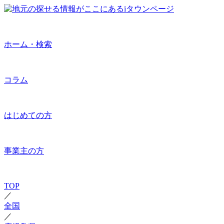
ホーム・検索
コラム
はじめての方
事業主の方
TOP
／
全国
／