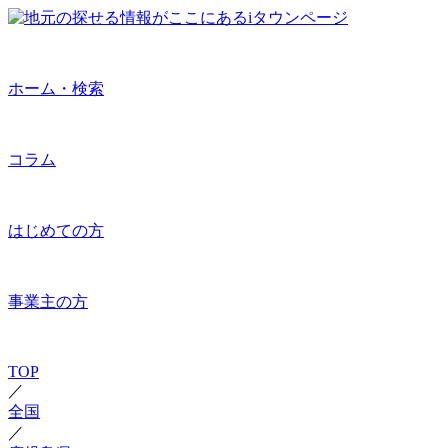
ホーム・検索
コラム
はじめての方
事業主の方
TOP
／
全国
／